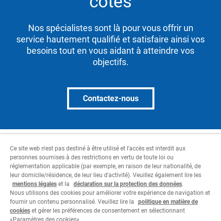
côtés
Nos spécialistes sont là pour vous offrir un
service hautement qualifié et satisfaire ainsi vos
besoins tout en vous aidant à atteindre vos
objectifs.
Contactez-nous
*Le taux d’intérêt peut être modifié par la
Ce site web n'est pas destiné à être utilisé et l’accès est interdit aux
banque, notamment en fonction de l’évolution
personnes soumises à des restrictions en vertu de toute loi ou
des marchés monétaire et des capitaux ainsi
réglementation applicable (par exemple, en raison de leur nationalité, de
leur domicile/résidence, de leur lieu d'activité). Veuillez également lire les
que du taux de référence fixé par la Banque
mentions légales
et la
déclaration sur la protection des données
.
Nationale Suisse.
Nous utilisons des cookies pour améliorer votre expérience de navigation et
fournir un contenu personnalisé. Veuillez lire la
politique en matière de
cookies
et gérer les préférences de consentement en sélectionnant
«Paramètres des cookies».