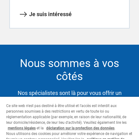
Je suis intéressé
Nous sommes à vos
côtés
Nos spécialistes sont là pour vous offrir un
service hautement qualifié et satisfaire ainsi vos
Ce site web n'est pas destiné à être utilisé et l’accès est interdit aux
besoins tout en vous aidant à atteindre vos
personnes soumises à des restrictions en vertu de toute loi ou
objectifs.
réglementation applicable (par exemple, en raison de leur nationalité, de
leur domicile/résidence, de leur lieu d'activité). Veuillez également lire les
mentions légales
et la
déclaration sur la protection des données
.
Nous utilisons des cookies pour améliorer votre expérience de navigation et
Contactez-nous