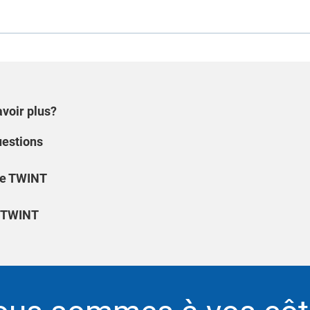
voir plus?
uestions
de TWINT
e TWINT