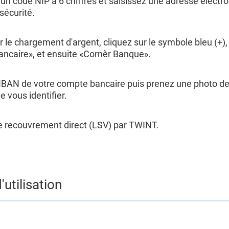
un code NIP à 6 chiffres et saisissez une adresse électr
sécurité.
r le chargement d'argent, cliquez sur le symbole bleu (+)
ncaire», et ensuite «Cornèr Banque».
'IBAN de votre compte bancaire puis prenez une photo de
e vous identifier.
le recouvrement direct (LSV) par TWINT.
'utilisation