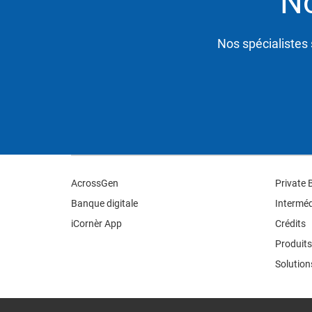
N
Nos spécialistes 
AcrossGen
Private 
Banque digitale
Interméd
iCornèr App
Crédits
Produits
Solution