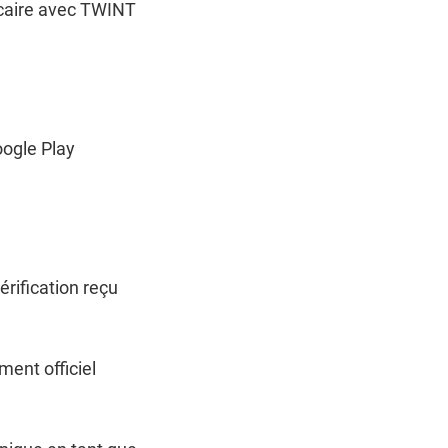
ncaire avec TWINT
oogle Play
rification reçu
ent officiel