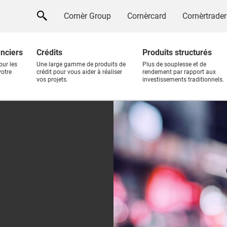
Cornèr Group
Cornèrcard
Cornèrtrader
anciers
Crédits
Produits structurés
our les
Une large gamme de produits de
Plus de souplesse et de
votre
crédit pour vous aider à réaliser
rendement par rapport aux
vos projets.
investissements traditionnels.