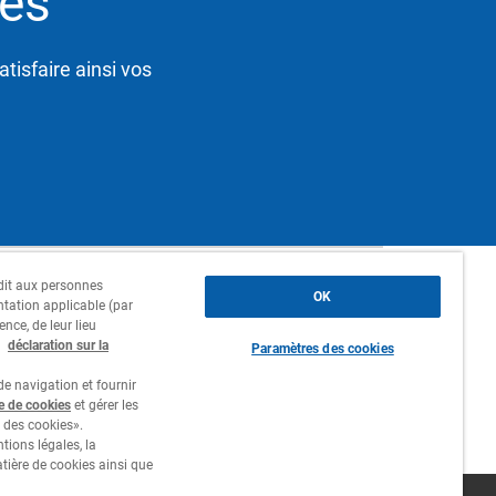
és
tisfaire ainsi vos
erdit aux personnes
Siège social, succursales et
OK
ntation applicable (par
agences
ence, de leur lieu
a
déclaration sur la
Paramètres des cookies
Contact
e navigation et fournir
Travailler chez nous
re de cookies
et gérer les
 des cookies».
tions légales, la
atière de cookies ainsi que