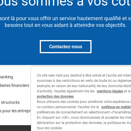
ous sommes à vos côt
sont là pour vous offrir un service hautement qualifié et sa
besoins tout en vous aidant à atteindre vos objectifs.
Contactez-nous
Ce site web n'est pas destiné à être utilisé et l’accès est int
Cornèr Group
Banking
soumises à des restrictions en vertu de toute loi ou régleme
iaires financiers
exemple, en raison de leur nationalité, de leur domicile/résid
Cornèrcard
d'activité). Veuillez également lire les
mentions légales
et l
protection des données
.
Cornèrtrader
Nous utilisons des cookies pour améliorer votre expérience d
 structurés
un contenu personnalisé. Veuillez lire la
politique en matiè
s pour les entreprises
préférences de consentement en sélectionnant «Paramètres
En cliquant sur «OK», vous reconnaissez et acceptez les men
déclaration sur la protection des données, la politique en m
tous les cookies.