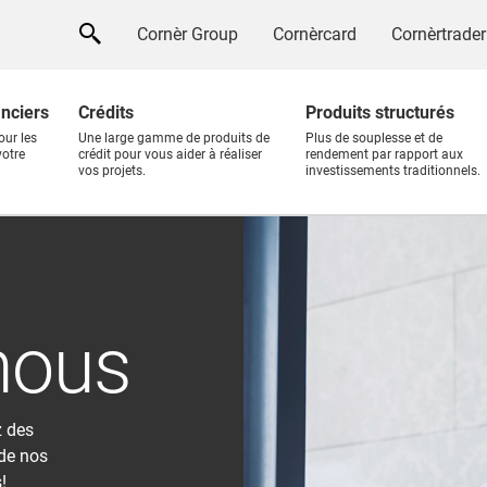
Cornèr Group
Cornèrcard
Cornèrtrader
anciers
Crédits
Produits structurés
our les
Une large gamme de produits de
Plus de souplesse et de
votre
crédit pour vous aider à réaliser
rendement par rapport aux
vos projets.
investissements traditionnels.
nous
z des
 de nos
!