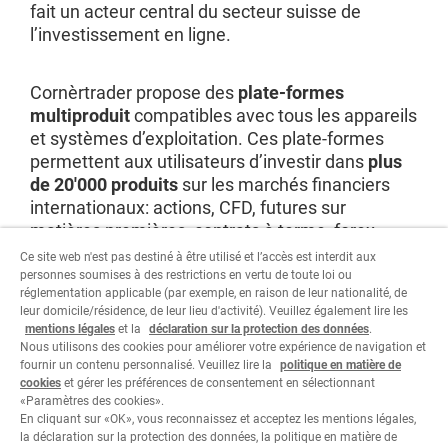
fait un acteur central du secteur suisse de
l’investissement en ligne.
Cornèrtrader propose des
plate-formes
multiproduit
compatibles avec tous les appareils
et systèmes d’exploitation. Ces plate-formes
permettent aux utilisateurs d’investir dans
plus
de 20'000 produits
sur les marchés financiers
internationaux: actions, CFD, futures sur
matières premières, contrats à terme, forex,
options et obligations. Les investisseurs peuvent
Ce site web n'est pas destiné à être utilisé et l’accès est interdit aux
disposer d’un service personnalisé et d’une
personnes soumises à des restrictions en vertu de toute loi ou
réglementation applicable (par exemple, en raison de leur nationalité, de
assistance permanente.
leur domicile/résidence, de leur lieu d'activité). Veuillez également lire les
mentions légales
et la
déclaration sur la protection des données
.
Nous utilisons des cookies pour améliorer votre expérience de navigation et
Visitez le site
fournir un contenu personnalisé. Veuillez lire la
politique en matière de
cookies
et gérer les préférences de consentement en sélectionnant
«Paramètres des cookies».
En cliquant sur «OK», vous reconnaissez et acceptez les mentions légales,
la déclaration sur la protection des données, la politique en matière de