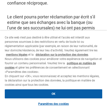
confiance réciproque.
Le client pourra porter réclamation par écrit s’il
estime que ses échanges avec la banque (ou
l’une de ses succursales) ne lui ont pas permis
de recevoir de réponse adaptée en cas de litige.
Ce site web n'est pas destiné à être utilisé et l’accès est interdit aux
Les réclamations doivent être transmises par
personnes soumises à des restrictions en vertu de toute loi ou
courrier classique au Bureau des réclamations
réglementation applicable (par exemple, en raison de leur nationalité, de
de la banque, situé au siège de Via Canova 16,
leur domicile/résidence, de leur lieu d'activité). Veuillez également lire les
6900 Lugano, ou par e-mail à l’adresse
mentions légales
et la
déclaration sur la protection des données
.
Nous utilisons des cookies pour améliorer votre expérience de navigation et
reclami@corner.ch
.
fournir un contenu personnalisé. Veuillez lire la
politique en matière de
cookies
et gérer les préférences de consentement en sélectionnant
«Paramètres des cookies».
En cliquant sur «OK», vous reconnaissez et acceptez les mentions légales,
la déclaration sur la protection des données, la politique en matière de
cookies ainsi que tous les cookies.
Informations juridiques
OK
Déclaration sur la protection des données
Cookie policy
©
2026 Cornèr Banca SA
Tous droits réservés
Paramètres des cookies