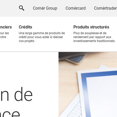
Cornèr Group
Cornèrcard
Cornèrtrader
anciers
Crédits
Produits structurés
our les
Une large gamme de produits de
Plus de souplesse et de
votre
crédit pour vous aider à réaliser
rendement par rapport aux
vos projets.
investissements traditionnels.
on de
nce