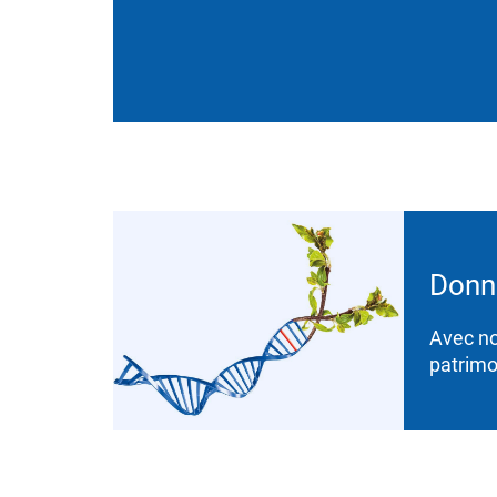
Donne
Avec no
patrimo