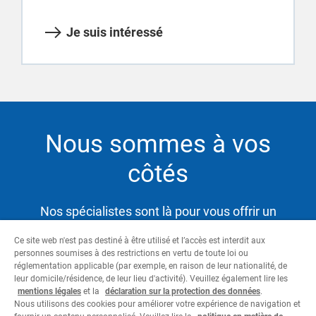
Je suis intéressé
Nous sommes à vos
côtés
Nos spécialistes sont là pour vous offrir un
service hautement qualifié et satisfaire ainsi vos
Ce site web n'est pas destiné à être utilisé et l’accès est interdit aux
besoins tout en vous aidant à atteindre vos
personnes soumises à des restrictions en vertu de toute loi ou
objectifs.
réglementation applicable (par exemple, en raison de leur nationalité, de
leur domicile/résidence, de leur lieu d'activité). Veuillez également lire les
mentions légales
et la
déclaration sur la protection des données
.
Nous utilisons des cookies pour améliorer votre expérience de navigation et
Contactez-nous