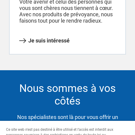
Votre avenir et celui des personnes qui
vous sont chères nous tiennent à cœur.
Avec nos produits de prévoyance, nous
faisons tout pour le rendre radieux.
Je suis intéressé
Nous sommes à vos
côtés
Nos spécialistes sont là pour vous offrir un
service hautement qualifié et satisfaire ainsi vos
Ce site web n'est pas destiné à être utilisé et l’accès est interdit aux
besoins tout en vous aidant à atteindre vos