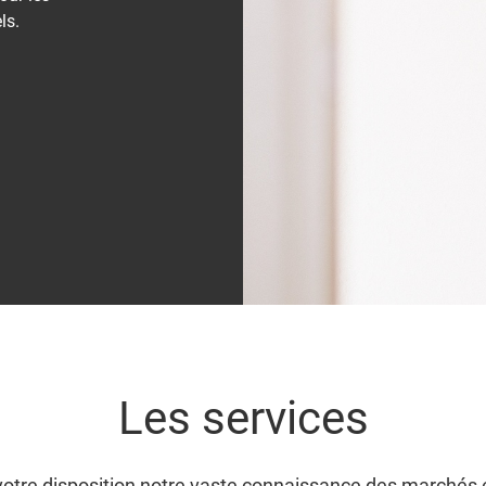
ls.
Les services
otre disposition notre vaste connaissance des marchés 