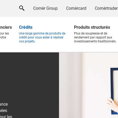
Cornèr Group
Cornèrcard
Cornèrtrader
anciers
Crédits
Produits structurés
our les
Une large gamme de produits de
Plus de souplesse et de
votre
crédit pour vous aider à réaliser
rendement par rapport aux
vos projets.
investissements traditionnels.
ance
nées
our les