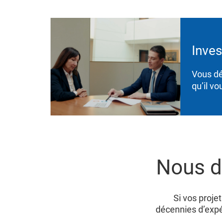
Inves
Vous dé
qu’il v
Nous d
Si vos proje
décennies d’exp