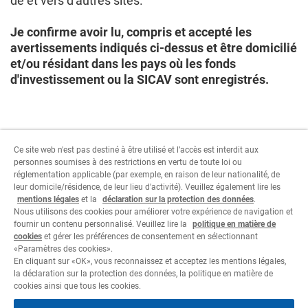
de et vers d'autres sites.
Je confirme avoir lu, compris et accepté les
avertissements indiqués ci-dessus et être domicilié
et/ou résidant dans les pays où les fonds
d'investissement ou la SICAV sont enregistrés.
Ce site web n'est pas destiné à être utilisé et l’accès est interdit aux
personnes soumises à des restrictions en vertu de toute loi ou
réglementation applicable (par exemple, en raison de leur nationalité, de
Pour continuer, sélectionner les paramètres relatifs
leur domicile/résidence, de leur lieu d'activité). Veuillez également lire les
au type d'utilisateur.
mentions légales
et la
déclaration sur la protection des données
.
Nous utilisons des cookies pour améliorer votre expérience de navigation et
fournir un contenu personnalisé. Veuillez lire la
politique en matière de
Je refuse
J'accepte
cookies
et gérer les préférences de consentement en sélectionnant
«Paramètres des cookies».
En cliquant sur «OK», vous reconnaissez et acceptez les mentions légales,
la déclaration sur la protection des données, la politique en matière de
cookies ainsi que tous les cookies.
Informations juridiques