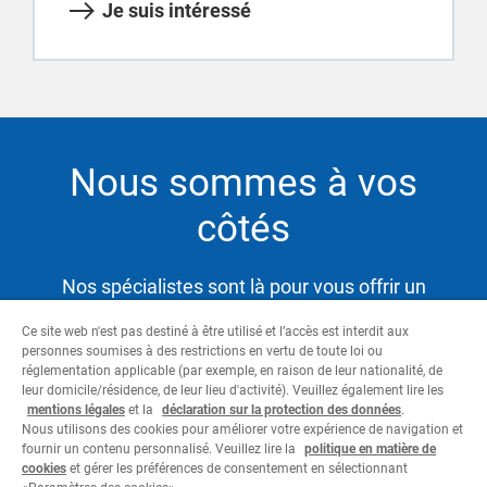
Je suis intéressé
Nous sommes à vos
côtés
Nos spécialistes sont là pour vous offrir un
service hautement qualifié et satisfaire ainsi vos
Ce site web n'est pas destiné à être utilisé et l’accès est interdit aux
besoins tout en vous aidant à atteindre vos
personnes soumises à des restrictions en vertu de toute loi ou
objectifs.
réglementation applicable (par exemple, en raison de leur nationalité, de
leur domicile/résidence, de leur lieu d'activité). Veuillez également lire les
mentions légales
et la
déclaration sur la protection des données
.
Nous utilisons des cookies pour améliorer votre expérience de navigation et
Contactez-nous
fournir un contenu personnalisé. Veuillez lire la
politique en matière de
cookies
et gérer les préférences de consentement en sélectionnant