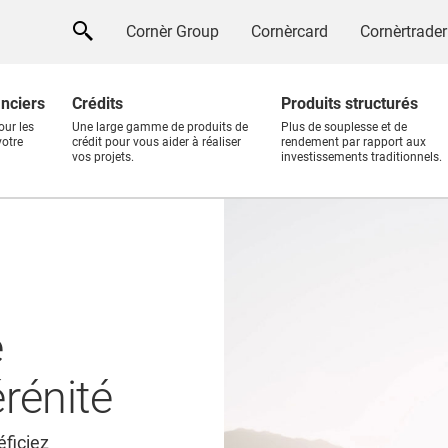
Cornèr Group
Cornèrcard
Cornèrtrader
anciers
Crédits
Produits structurés
our les
Une large gamme de produits de
Plus de souplesse et de
votre
crédit pour vous aider à réaliser
rendement par rapport aux
vos projets.
investissements traditionnels.
e
érénité
éficiez