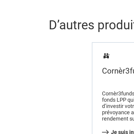
D’autres produi
Cornèr3f
Cornèr3funds
fonds LPP qu
d’investir vo
prévoyance a
rendement su
Je suis i