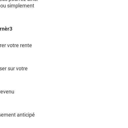
s ou simplement
rnèr3
er votre rente
ser sur votre
revenu
sement anticipé