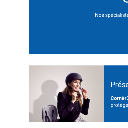
Nos spécialist
Prése
Cornèr
protège