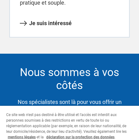
pratique et souple.
Je suis intéressé
Nous sommes à vos
côtés
Nos spécialistes sont là pour vous offrir un
service hautement qualifié et satisfaire ainsi vos
Ce site web n'est pas destiné à être utilisé et l’accès est interdit aux
besoins tout en vous aidant à atteindre vos
personnes soumises à des restrictions en vertu de toute loi ou
objectifs.
réglementation applicable (par exemple, en raison de leur nationalité, de
leur domicile/résidence, de leur lieu d'activité). Veuillez également lire les
mentions légales
et la
déclaration sur la protection des données
.