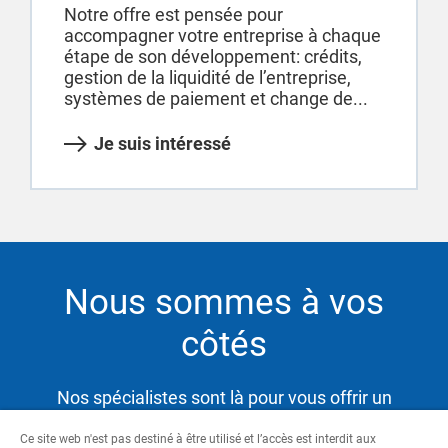
Notre offre est pensée pour
accompagner votre entreprise à chaque
étape de son développement: crédits,
gestion de la liquidité de l’entreprise,
systèmes de paiement et change de...
Je suis intéressé
Nous sommes à vos
côtés
Nos spécialistes sont là pour vous offrir un
service hautement qualifié et satisfaire ainsi vos
Ce site web n'est pas destiné à être utilisé et l’accès est interdit aux
besoins tout en vous aidant à atteindre vos