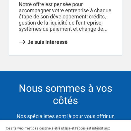
Notre offre est pensée pour
accompagner votre entreprise à chaque
étape de son développement: crédits,
gestion de la liquidité de l’entreprise,
systèmes de paiement et change de...
Je suis intéressé
Nous sommes à vos
côtés
Nos spécialistes sont là pour vous offrir un
service hautement qualifié et satisfaire ainsi vos
Ce site web n'est pas destiné à être utilisé et l’accès est interdit aux
besoins tout en vous aidant à atteindre vos