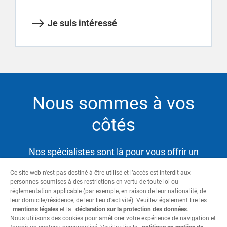
Je suis intéressé
Nous sommes à vos
côtés
Nos spécialistes sont là pour vous offrir un
service hautement qualifié et satisfaire ainsi vos
Ce site web n'est pas destiné à être utilisé et l’accès est interdit aux
besoins tout en vous aidant à atteindre vos
personnes soumises à des restrictions en vertu de toute loi ou
objectifs.
réglementation applicable (par exemple, en raison de leur nationalité, de
leur domicile/résidence, de leur lieu d'activité). Veuillez également lire les
mentions légales
et la
déclaration sur la protection des données
.
Nous utilisons des cookies pour améliorer votre expérience de navigation et
Contactez-nous