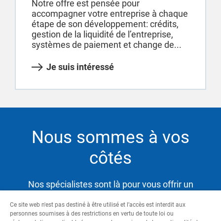
Notre offre est pensée pour
accompagner votre entreprise à chaque
étape de son développement: crédits,
gestion de la liquidité de l’entreprise,
systèmes de paiement et change de...
Je suis intéressé
Nous sommes à vos
côtés
Nos spécialistes sont là pour vous offrir un
service hautement qualifié et satisfaire ainsi vos
Ce site web n'est pas destiné à être utilisé et l’accès est interdit aux
besoins tout en vous aidant à atteindre vos
personnes soumises à des restrictions en vertu de toute loi ou
objectifs.