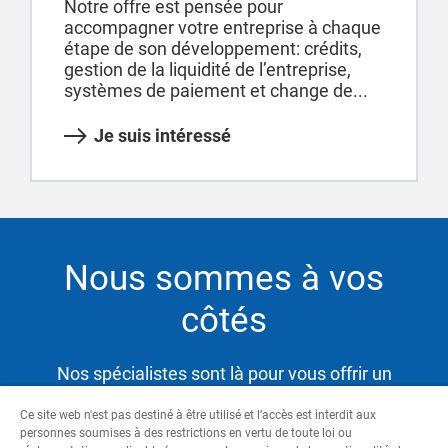
Notre offre est pensée pour
accompagner votre entreprise à chaque
étape de son développement: crédits,
gestion de la liquidité de l’entreprise,
systèmes de paiement et change de...
Je suis intéressé
Nous sommes à vos
côtés
Nos spécialistes sont là pour vous offrir un
service hautement qualifié et satisfaire ainsi vos
Ce site web n'est pas destiné à être utilisé et l’accès est interdit aux
besoins tout en vous aidant à atteindre vos
personnes soumises à des restrictions en vertu de toute loi ou
objectifs.